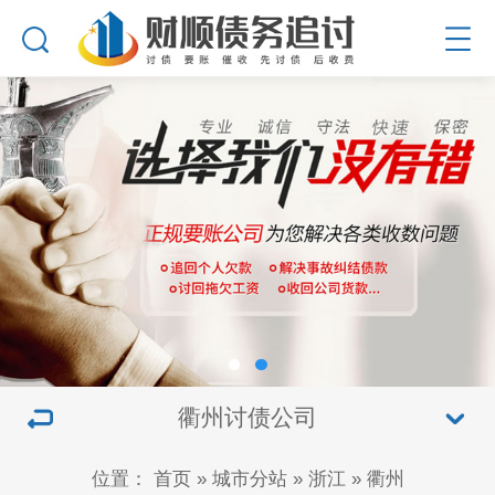
衢州讨债公司
位置：
首页
»
城市分站
»
浙江
»
衢州