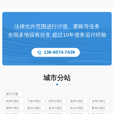
法律允许范围进行讨债、要账等业务
全国多地设有分支 超过10年债务追讨经验
136-8574-7439
城市分站
浙江讨债
杭州讨债公
宁波讨债公
绍兴讨债公
温州讨债公
台州讨债公
司
司
司
司
司
湖州讨债公
嘉兴讨债公
金华讨债公
舟山讨债公
衢州讨债公
司
司
司
司
司