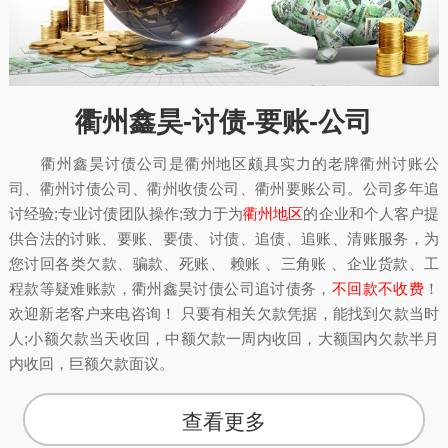
衢州鑫昊-讨债-要账-公司
衢州鑫昊讨债公司是衢州地区颇具实力的老牌衢州讨账公
司、衢州讨债公司、衢州收债公司、衢州要账公司。公司多年追
讨经验;专业讨债团队操作;致力于为
衢州地区
的企业和个人客户提
供合法的讨账、要账、要债、讨债、追债、追账、清账服务，为
您讨回各类欠款、骗款、死账、 赖账 、三角账 、企业货款、工
程款等疑难账款，衢州鑫昊讨债公司追讨债务，
不回款不收费
！
欢迎新老客户来电咨询！ 只要有相关欠款凭据，能找到欠款当时
人;小额欠款当天收回，中额欠款一周内收回，大额国内欠款半月
内收回，巨额欠款面议。
查看更多