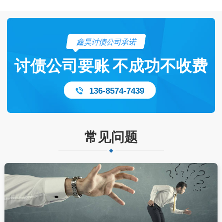
鑫昊讨债公司承诺
讨债公司要账
不成功不收费
136-8574-7439
常见问题