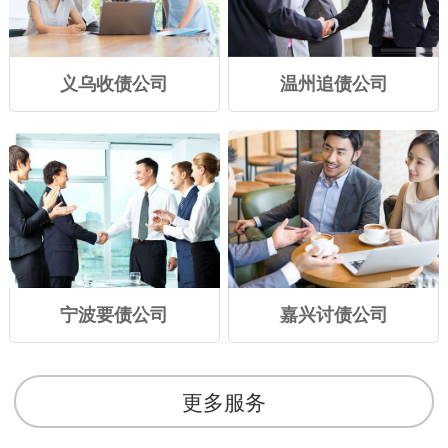
义乌收债公司
温州追债公司
宁波要债公司
嘉兴讨债公司
更多服务