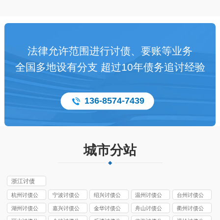
法律允许范围进行讨债、要账等业务
全国多地设有分支 超过10年债务追讨经验
136-8574-7439
城市分站
浙江讨债
杭州讨债公
宁波讨债公
绍兴讨债公
温州讨债公
台州讨债公
司
司
司
司
司
湖州讨债公
嘉兴讨债公
金华讨债公
舟山讨债公
衢州讨债公
司
司
司
司
司