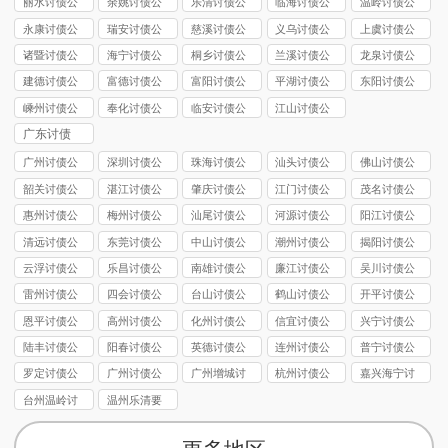
丽水讨债公
余姚讨债公
乐清讨债公
临海讨债公
温岭讨债公
司
司
司
司
司
永康讨债公
瑞安讨债公
慈溪讨债公
义乌讨债公
上虞讨债公
司
司
司
司
司
诸暨讨债公
海宁讨债公
桐乡讨债公
兰溪讨债公
龙泉讨债公
司
司
司
司
司
建德讨债公
富德讨债公
富阳讨债公
平湖讨债公
东阳讨债公
司
司
司
司
司
嵊州讨债公
奉化讨债公
临安讨债公
江山讨债公
司
司
司
司
广东讨债
广州讨债公
深圳讨债公
珠海讨债公
汕头讨债公
佛山讨债公
司
司
司
司
司
韶关讨债公
湛江讨债公
肇庆讨债公
江门讨债公
茂名讨债公
司
司
司
司
司
惠州讨债公
梅州讨债公
汕尾讨债公
河源讨债公
阳江讨债公
司
司
司
司
司
清远讨债公
东莞讨债公
中山讨债公
潮州讨债公
揭阳讨债公
司
司
司
司
司
云浮讨债公
乐昌讨债公
南雄讨债公
廉江讨债公
吴川讨债公
司
司
司
司
司
雷州讨债公
四会讨债公
台山讨债公
鹤山讨债公
开平讨债公
司
司
司
司
司
恩平讨债公
高州讨债公
化州讨债公
信宜讨债公
兴宁讨债公
司
司
司
司
司
陆丰讨债公
阳春讨债公
英德讨债公
连州讨债公
普宁讨债公
司
司
司
司
司
罗定讨债公
广州讨债公
广州增城讨
杭州讨债公
嘉兴海宁讨
司
司
债公司
司
债要账
台州温岭讨
温州乐清要
债公司
债公司