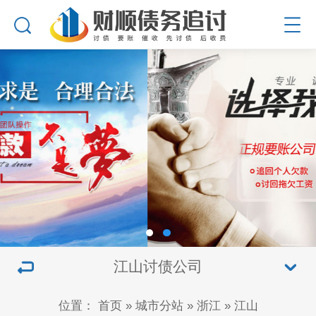
江山讨债公司
位置：
首页
»
城市分站
»
浙江
»
江山