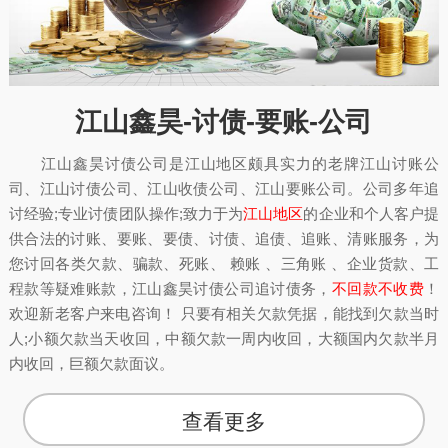
江山鑫昊-讨债-要账-公司
江山鑫昊讨债公司是江山地区颇具实力的老牌江山讨账公
司、江山讨债公司、江山收债公司、江山要账公司。公司多年追
讨经验;专业讨债团队操作;致力于为
江山地区
的企业和个人客户提
供合法的讨账、要账、要债、讨债、追债、追账、清账服务，为
您讨回各类欠款、骗款、死账、 赖账 、三角账 、企业货款、工
程款等疑难账款，江山鑫昊讨债公司追讨债务，
不回款不收费
！
欢迎新老客户来电咨询！ 只要有相关欠款凭据，能找到欠款当时
人;小额欠款当天收回，中额欠款一周内收回，大额国内欠款半月
内收回，巨额欠款面议。
查看更多