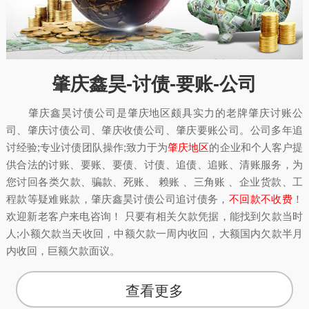
肇庆鑫昊-讨债-要账-公司
肇庆鑫昊讨债公司是肇庆地区颇具实力的老牌肇庆讨账公
司、肇庆讨债公司、肇庆收债公司、肇庆要账公司。公司多年追
讨经验;专业讨债团队操作;致力于为
肇庆地区
的企业和个人客户提
供合法的讨账、要账、要债、讨债、追债、追账、清账服务，为
您讨回各类欠款、骗款、死账、 赖账 、三角账 、企业货款、工
程款等疑难账款，肇庆鑫昊讨债公司追讨债务，
不回款不收费
！
欢迎新老客户来电咨询！ 只要有相关欠款凭据，能找到欠款当时
人;小额欠款当天收回，中额欠款一周内收回，大额国内欠款半月
内收回，巨额欠款面议。
查看更多