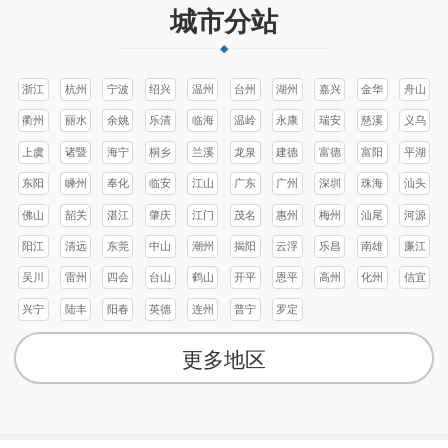
城市分站
浙江
杭州
宁波
绍兴
温州
台州
湖州
嘉兴
金华
舟山
衢州
丽水
余姚
乐清
临海
温岭
永康
瑞安
慈溪
义乌
上虞
诸暨
海宁
桐乡
兰溪
龙泉
建德
富德
富阳
平湖
东阳
嵊州
奉化
临安
江山
广东
广州
深圳
珠海
汕头
佛山
韶关
湛江
肇庆
江门
茂名
惠州
梅州
汕尾
河源
阳江
清远
东莞
中山
潮州
揭阳
云浮
乐昌
南雄
廉江
吴川
雷州
四会
台山
鹤山
开平
恩平
高州
化州
信宜
兴宁
陆丰
阳春
英德
连州
普宁
罗定
更多地区